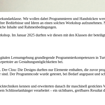
3. Sekundarklasse. Wir wollen dabei Programmieren und Handsticken wer
 ihre Bedürfnisse und Ideen an einen solchen Workshop aufzunehmen. N
liche Inhalte und Rahmenbedingungen.
rkshop. Im Januar 2025 durften wir diesen mit den Klassen der beteili
digitalen Lernumgebung grundlegende Programmierkompetenzen in Turtle
epertoire an Gestaltungsmöglichkeiten bei.
 Der Clou: Die Designs durften nur Elemente enthalten, die zuvor pro
erbar sind. Der Programmcode wurde getestet, bei Bedarf angepasst und sc
cktechniken kennen und erweiterten danach ihr maschinell gesticktes 
 Schlüsselanhänger verarbeitet – ein sichtbares, greifbares Resultat 