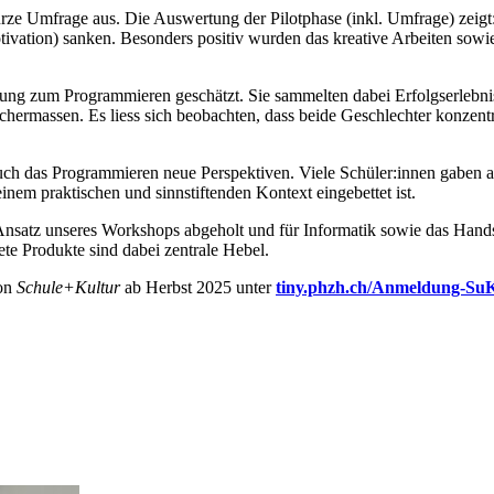
urze Umfrage aus. Die Auswertung der Pilotphase (inkl. Umfrage) zeigt
ation) sanken. Besonders positiv wurden das kreative Arbeiten sowie d
g zum Programmieren geschätzt. Sie sammelten dabei Erfolgserlebniss
hermassen. Es liess sich beobachten, dass beide Geschlechter konzentri
.
ch das Programmieren neue Perspektiven. Viele Schüler:innen gaben an
inem praktischen und sinnstiftenden Kontext eingebettet ist.
en Ansatz unseres Workshops abgeholt und für Informatik sowie das Ha
rete Produkte sind dabei zentrale Hebel.
von
Schule+Kultur
ab Herbst 2025 unter
tiny.phzh.ch/Anmeldung-Su