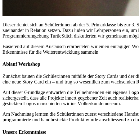
Dieser richtet sich an Schüler:innen ab der 5. Primarklasse bis zur 
zueinander in Relation setzen. Dazu luden wir Lehrpersonen ein, um
Programmierumgebung TurtleStitch diskutierten wir gemeinsam mög
Basierend auf diesem Austausch erarbeiteten wir einen eintägigen Wo
Erkenntnisse für die Weiterentwicklung sammeln.
Ablauf Workshop
Zunächst bauten die Schüler:innen mithilfe der Story Cards und der 
eine neue Story Card ein – und trug so wesentlich zum wachsenden R
Auf dieser Grundlage entwarfen die Teilnehmenden ein eigenes Logo.
sichergestellt, dass alle Projekte innert gegebener Zeit auch realisi
gestickten Logos marschierten wir ins Völkerkundemuseum.
Am Nachmittag lernten die Schüler:innen zuerst verschiedene Handsti
programmierte und handbestickte Produkt wurde anschliessend zu einem
Unsere Erkenntnisse