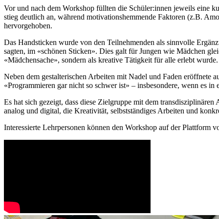
Vor und nach dem Workshop füllten die Schüler:innen jeweils eine k
stieg deutlich an, während motivationshemmende Faktoren (z.B. Amotiv
hervorgehoben.
Das Handsticken wurde von den Teilnehmenden als sinnvolle Ergänzun
sagten, im «schönen Sticken». Dies galt für Jungen wie Mädchen gleic
«Mädchensache», sondern als kreative Tätigkeit für alle erlebt wurde
Neben dem gestalterischen Arbeiten mit Nadel und Faden eröffnete au
«Programmieren gar nicht so schwer ist» – insbesondere, wenn es in e
Es hat sich gezeigt, dass diese Zielgruppe mit dem transdisziplinär
analog und digital, die Kreativität, selbstständiges Arbeiten und konk
Interessierte Lehrpersonen können den Workshop auf der Plattform 