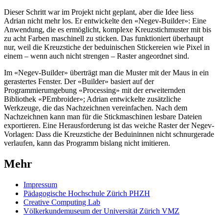
Dieser Schritt war im Projekt nicht geplant, aber die Idee liess
Adrian nicht mehr los. Er entwickelte den «Negev-Builder»: Eine
Anwendung, die es ermöglicht, komplexe Kreuzstichmuster mit bis
zu acht Farben maschinell zu sticken. Das funktioniert überhaupt
nur, weil die Kreuzstiche der beduinischen Stickereien wie Pixel in
einem – wenn auch nicht strengen – Raster angeordnet sind.
Im «Negev-Builder» überträgt man die Muster mit der Maus in ein
gerastertes Fenster. Der «Builder» basiert auf der
Programmierumgebung «Processing» mit der erweiternden
Bibliothek «PEmbroider»; Adrian entwickelte zusätzliche
Werkzeuge, die das Nachzeichnen vereinfachen. Nach dem
Nachzeichnen kann man für die Stickmaschinen lesbare Dateien
exportieren. Eine Herausforderung ist das weiche Raster der Negev-
Vorlagen: Dass die Kreuzstiche der Beduininnen nicht schnurgerade
verlaufen, kann das Programm bislang nicht imitieren.
Mehr
Impressum
Pädagogische Hochschule Zürich PHZH
Creative Computing Lab
Völkerkundemuseum der Universität Zürich VMZ