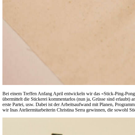
Bei einem Treffen Anfang April entwickeln wir das «Stick-Ping-Pong»
übermittelt die Stickerei kommentarlos (nun ja, Grüsse sind erlaubt)
erste Partei, usw. Dabei ist der Arbeitsaufwand mit Planen, Program
wir Inas Ateliermitarbeiterin Christina Serra gewinnen, die sowohl St