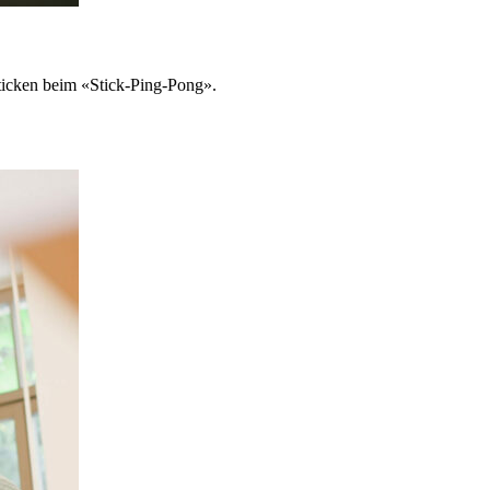
ticken beim
«
Stick-Ping-Pong
»
.