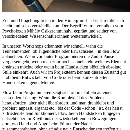
Zeit und Umgebung treten in den Hintergrund – das Tun fühlt sich
leicht und selbstverständlich an. Der Begriff wurde vor allem vom
Psychologen Mihály Csíkszentmihályi geprägt und seither von
verschiedenen Wissenschaftler:innen weiterentwickelt.
In unseren Workshops erkannten wir schnell, wann die
Teilnehmenden, ob Jugendliche oder Erwachsene – in den Flow
abtauchten: Wenn vor lauter Programmieren die Znüni-Pause
vergessen geht, wenn man «nur noch schnell» ein weiteres Element
ergänzen möchte oder wenn beim Handsticken plötzlich absolute
Stille einkehrt. Auch wir im Projektteam kennen diesen Zustand gut
– ob beim Entwickeln von Code oder beim konzentrierten
Handsticken eigener Motive.
Flow beim Programmieren zeigt sich oft im Tüfteln an einer
passenden Lösung: Wenn die Komplexität des Problems
herausfordert, aber nicht überfordert, und man dranbleibt und
probiert, anpasst, ergänzt etc., bis der Code «schön» ist, das heisst,
zufriedenstellend funktioniert. Flow beim Handsticken hingegen
entsteht eher im Rhythmus der wiederkehrenden Bewegungen –
dort, wo Hand und Auge beim Führen der Nadel
zusammenarbeiten, ohne ständig neue Entscheidungen treffen zu